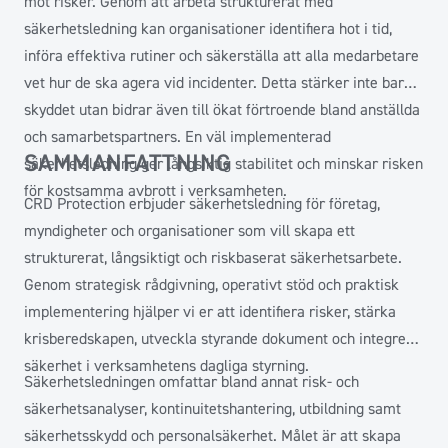
mot risker. Genom att arbeta strukturerat med
säkerhetsledning kan organisationer identifiera hot i tid,
införa effektiva rutiner och säkerställa att alla medarbetare
vet hur de ska agera vid incidenter. Detta stärker inte bara
skyddet utan bidrar även till ökat förtroende bland anställda
och samarbetspartners. En väl implementerad
SAMMANFATTNING
säkerhetsledning ger långsiktig stabilitet och minskar risken
för kostsamma avbrott i verksamheten.
CRD Protection erbjuder säkerhetsledning för företag,
myndigheter och organisationer som vill skapa ett
strukturerat, långsiktigt och riskbaserat säkerhetsarbete.
Genom strategisk rådgivning, operativt stöd och praktisk
implementering hjälper vi er att identifiera risker, stärka
krisberedskapen, utveckla styrande dokument och integrera
säkerhet i verksamhetens dagliga styrning.
Säkerhetsledningen omfattar bland annat risk- och
säkerhetsanalyser, kontinuitetshantering, utbildning samt
säkerhetsskydd och personalsäkerhet. Målet är att skapa