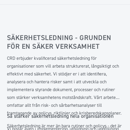
SÄKERHETSLEDNING - GRUNDEN
FÖR EN SÄKER VERKSAMHET
CRD erbjuder kvalificerad säkerhetsledning för
organisationer som vill arbeta strukturerat, långsiktigt och
effektivt med säkerhet. Vi stödjer er i att identifiera,
analysera och hantera risker samt i att utveckla och
implementera styrande dokument, processer och rutiner
som stärker verksamhetens motståndskraft. Vårt arbete
omfattar allt från risk- och sårbarhetsanalyser till
framtagande av policys, riktlinjer och krisberedskapsplaner.
Så stärker säkerhetsledning hela organisationen
Säkerhetsledning är mer än bara rutiner och policys - det är
Vi bistår även i implementering, utbildning och uppföljning