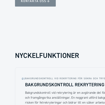
KONTAKTA OSS
NYCKELFUNKTIONER
BAKGRUNDSKONTROLL VID REKRYTERING FÖR SÄKRA OCH TRY
01
BAKGRUNDSKONTROLL REKRYTERING
Bakgrundskontroll vid rekrytering är en avgörande del för
och framgångsrika anställningar. En noggrant utförd bak
risken för felrekryteringar och bidrar till en säker arbetsm