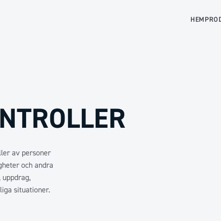
HEM
PRO
NTROLLER
ler av personer
igheter och andra
, uppdrag,
iga situationer.