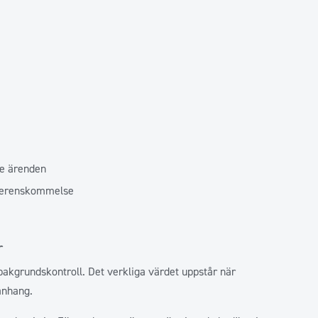
de ärenden
överenskommelse
r
 bakgrundskontroll. Det verkliga värdet uppstår när
anhang.