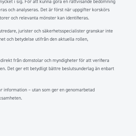
t mycket i sig. För att kunna göra en rättvisande bedömning
ieras och analyseras. Det är först när uppgifter korskörs
atorer och relevanta mönster kan identifieras.
 utredare, jurister och säkerhetsspecialister granskar inte
t och betydelse utifrån den aktuella rollen,
direkt från domstolar och myndigheter för att verifiera
. Det ger ett betydligt bättre beslutsunderlag än enbart
sar information – utan som ger en genomarbetad
rksamheten.