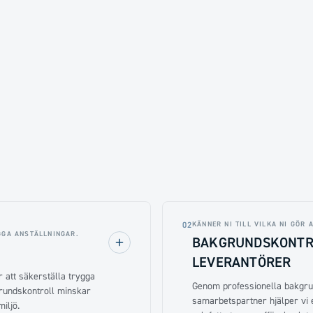
KÄNNER NI TILL VILKA NI GÖR 
02
GGA ANSTÄLLNINGAR.
BAKGRUNDSKONTRO
LEVERANTÖRER
 att säkerställa trygga
Genom professionella bakgrun
grundskontroll minskar
samarbetspartner hjälper vi er
iljö.