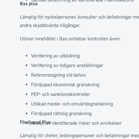
Samlad bedömning av identifierade riskindikatorer
Bas plus
Lämplig för nyckelpersoner, konsulter och befattningar med 
andra skyddsvärda tillgångar.
Utöver innehållet i Bas omfattar kontrollen även:
Verifiering av utbildning
Verifiering av tidigare anställningar
Referenstagning vid behov
Fördjupad ekonomisk granskning
PEP- och sanktionskontroller
Utökad medie- och omvärldsgranskning
Fördjupad rättslig granskning
Fördjupad Plus
Analys av identifierade risker och avvikelser
Lämplig för chefer, ledningspersoner och befattningar med