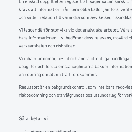
En enskild uppgift eller registerträff säger sällan särskil
krävs att information från flera olika källor jämförs, verif
och sätts i relation till varandra som avvikelser, riskindik
Vi lägger därför stor vikt vid det analytiska arbetet. Våra
bara informationen – vi bedömer dess relevans, trovärdighe
verksamheten och riskbilden.
Vi inhämtar domar, beslut och andra offentliga handlingar 
uppgifter och förstå omständigheterna bakom informationen
en notering om att en träff förekommer.
Resultatet är en bakgrundskontroll som inte bara redovi
riskbedömning och ett välgrundat beslutsunderlag för ve
Så arbetar vi