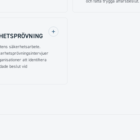
och fatta trygga affärsbeslut.
HETSPRÖVNING
tens säkerhetsarbete.
erhetsprövningsintervjuer
nisationer att identifiera
ndade beslut vid