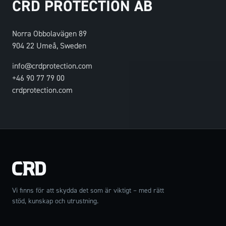
CRD PROTECTION AB
Norra Obbolavägen 89
904 22 Umeå, Sweden
info@crdprotection.com
+46 90 77 79 00
crdprotection.com
Vi finns för att skydda det som är viktigt – med rätt
stöd, kunskap och utrustning.