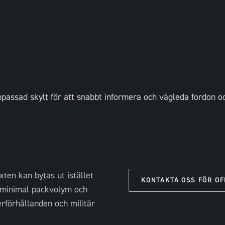
anpassad skylt för att snabbt informera och vägleda fordon o
ten kan bytas ut istället
KONTAKTA OSS FÖR OF
et, minimal packvolym och
erförhållanden och militär