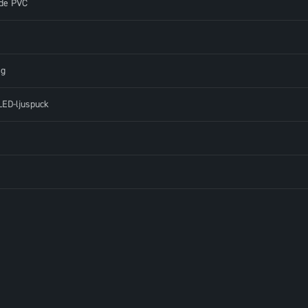
nde PVC
ag
ED-ljuspuck