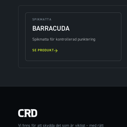
SPIKMATTA
BARRACUDA
Spikmatta för kontrollerad punktering
→
SE PRODUKT
Vi finns för att skydda det som är viktigt – med rätt