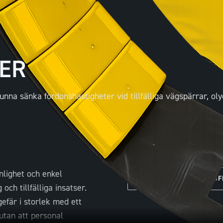
DER
unna sänka fordonshastigheter vid tillfälliga vägspärrar, oly
nlighet och enkel
KONTAKTA OSS FÖR OF
och tillfälliga insatser.
efär i storlek med ett
utan att personal