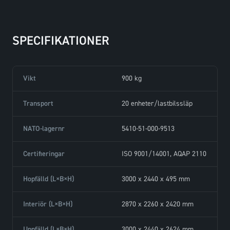
SPECIFIKATIONER
Vikt
900 kg
Transport
20 enheter/lastbilssläp
NATO-lagernr
5410-51-000-9513
Certifieringar
ISO 9001/14001, AQAP 2110
Hopfälld (L×B×H)
3000 x 2440 x 495 mm
Interiör (L×B×H)
2870 x 2260 x 2420 mm
Uppfälld (L×B×H)
3000 x 2440 x 2624 mm